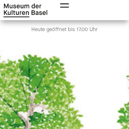
Zur
Zum
Hauptnavigation
Hauptinhalt
springen
springen
Heute geöffnet
bis 17.00 Uhr