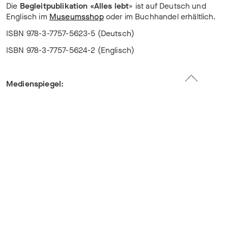
Die
Begleitpublikation «Alles lebt
» ist auf Deutsch und
Englisch im
Museumsshop
oder im Buchhandel erhältlich.
ISBN 978-3-7757-5623-5 (Deutsch)
ISBN 978-3-7757-5624-2 (Englisch)
Medienspiegel:
Wie eine Welt im Gleichgewicht aussehen könnte:
srf.ch
Ritual befreit hundertjährigen Geist:
Basler Zeitung
Ein Baum als Fingerzeig:
Badische Zeitung
Der Mensch mal nicht im Mittelpunkt:
bajour
Der Baumstamm im Stammbaum:
bz
Hier wird die Lebendigkeit von Dingen beleuchtet:
Blick
Heute geöffnet
bis 17.00 Uhr
Eintritt
CHF 16 / CHF 11 REDUZIERT