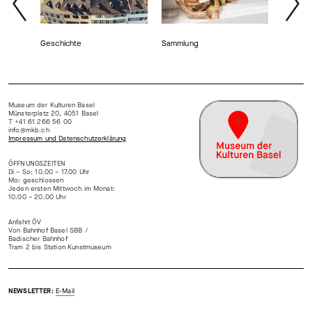
Geschichte
Sammlung
Forsch
Museum der Kulturen Basel
Münsterplatz 20, 4051 Basel
T +41 61 266 56 00
info@mkb.ch
Impressum und Datenschutzerklärung
ÖFFNUNGSZEITEN
Di – So: 10.00 – 17.00 Uhr
Mo: geschlossen
Jeden ersten Mittwoch im Monat:
10.00 – 20.00 Uhr
Anfahrt ÖV
Von Bahnhof Basel SBB /
Badischer Bahnhof
Tram 2 bis Station Kunstmuseum
NEWSLETTER:
E-Mail