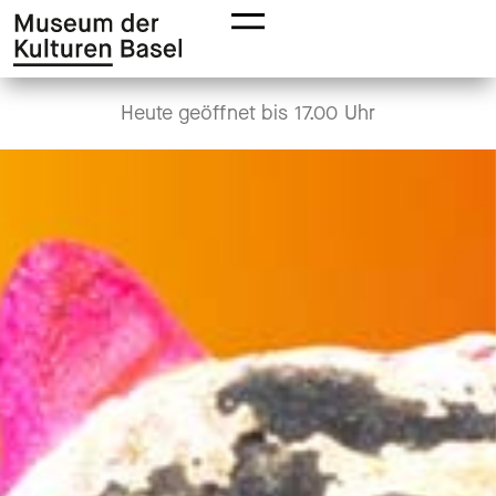
Zur
Zum
Hauptnavigation
Hauptinhalt
springen
springen
Heute geöffnet
bis 17.00 Uhr