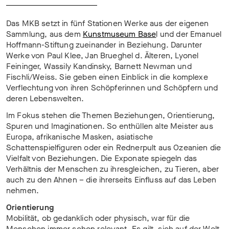
Das MKB setzt in fünf Stationen Werke aus der eigenen
Sammlung, aus dem
Kunstmuseum Base
l und der Emanuel
Hoffmann-Stiftung zueinander in Beziehung. Darunter
Werke von Paul Klee, Jan Brueghel d. Älteren, Lyonel
Feininger, Wassily Kandinsky, Barnett Newman und
Fischli/Weiss. Sie geben einen Einblick in die komplexe
Verflechtung von ihren Schöpferinnen und Schöpfern und
deren Lebenswelten.
Im Fokus stehen die Themen Beziehungen, Orientierung,
Spuren und Imaginationen. So enthüllen alte Meister aus
Europa, afrikanische Masken, asiatische
Schattenspielfiguren oder ein Rednerpult aus Ozeanien die
Vielfalt von Beziehungen. Die Exponate spiegeln das
Verhältnis der Menschen zu ihresgleichen, zu Tieren, aber
auch zu den Ahnen – die ihrerseits Einfluss auf das Leben
nehmen.
Orientierung
Mobilität, ob gedanklich oder physisch, war für die
Menschen immer schon relevant. Es gilt, sich auf der Welt