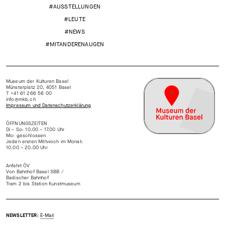
#AUSSTELLUNGEN
#LEUTE
#NEWS
#MITANDERENAUGEN
Museum der Kulturen Basel
Münsterplatz 20, 4051 Basel
T +41 61 266 56 00
info@mkb.ch
Impressum und Datenschutzerklärung
ÖFFNUNGSZEITEN
Di – So: 10.00 – 17.00 Uhr
Mo: geschlossen
Jeden ersten Mittwoch im Monat:
10.00 – 20.00 Uhr
Anfahrt ÖV
Von Bahnhof Basel SBB /
Badischer Bahnhof
Tram 2 bis Station Kunstmuseum
NEWSLETTER:
E-Mail