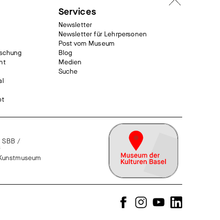
Services
Newsletter
Newsletter für Lehrpersonen
Post vom Museum
rschung
Blog
nt
Medien
Suche
al
ot
 SBB /
f
n Kunstmuseum