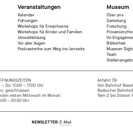
Veranstaltungen
Museum
Kalender
Über uns
Führungen
Sammlung
Workshops für Erwachsene
Forschung
Workshops für Kinder und Familien
Provenienzfo
Umweltbildung
Ihr Engageme
Vor aller Augen
Bibliothek
Podcastreihe zum Weg ins Jenseits
Museum Digit
Team
Stellenangeb
FFNUNGSZEITEN
Anfahrt ÖV
i – So: 10.00 – 17.00 Uhr
Von Bahnhof Basel
o: geschlossen
Badischer Bahnho
eden ersten Mittwoch im Monat:
Tram 2 bis Statio
0.00 – 20.00 Uhr
NEWSLETTER:
E-Mail