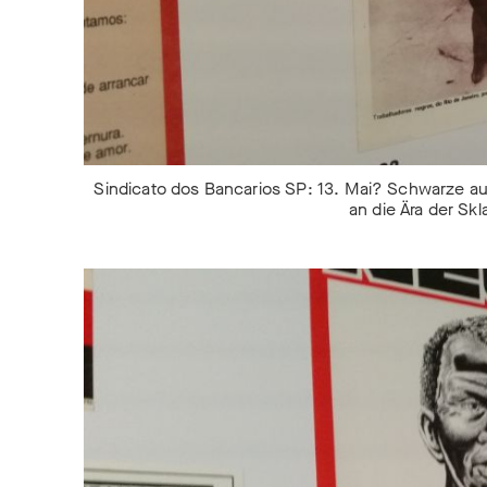
Sindicato dos Bancarios SP: 13. Mai? Schwarze aus
an die Ära der Sk