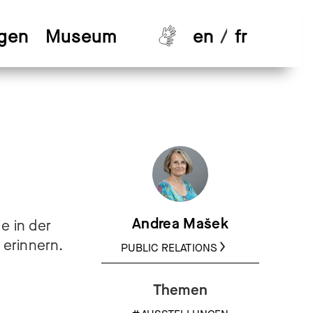
ngen
Museum
en
/
fr
Andrea Mašek
e in der
 erinnern.
PUBLIC RELATIONS
Themen