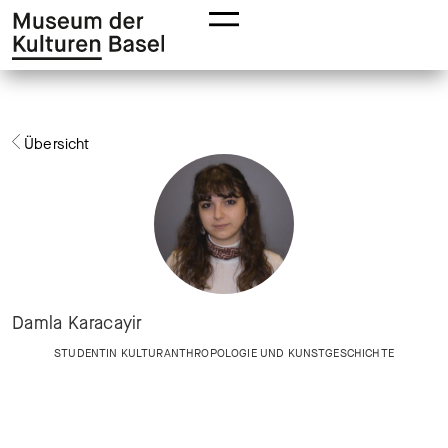
Zur
Zum
Hauptnavigation
Hauptinhalt
springen
springen
Übersicht
Damla Karacayir
STUDENTIN KULTURANTHROPOLOGIE UND KUNSTGESCHICHTE