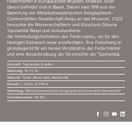
einer der ersten öffentlich zugänglichen ethnologischen
Federmäntel in europäischen Museen erhalten, einer
Sammlungen Europas.
davon befindet sich in Basel. Dieser kam 1918 aus der
Sammlung der Mittelschweizerischen Geographisch-
Es waren zunächst vor allem private Sammler, die aus
Commerziellen Gesellschaft Aarau an das Museum. 2023
eigenen finanziellen Mitteln die Kontinente bereisten und
besuchte die Wissenschaftlerin und Künstlerin Gliceria
Objekte und Zeugnisse indigener Alltagskultur nach Basel
Tupinambá Basel und dokumentierte
brachten. Was als kleine Sammlung im Rahmen eines
die Herstellungstechniken des Federcapes, um für den
Universalmuseums begann, entwickelte sich mit Forschern
heutigen Gebrauch neue anzufertigen. Ihre Forschung ist
wie Fritz und Paul Sarasin, Felix Speiser, Paul Wirz oder
grundlegend für ein neues Verständnis der Federmäntel
Alfred Bühler zunehmend zum Hort wissenschaftlicher
und eine Neuschreibung der Geschichte der Tupinambá.
Arbeit und zum ethnologischen Museum mit internationaler
Herkunft:
Tupinambá, Brasilien
Beachtung.
Datierung:
16./17. Jh.
Das MKB zählt heute zu den bedeutendsten
Material:
Feder (Roter Ibis), Baumwolle
ethnographischen Museen Europas. Der
Grösse:
L 122cm, B 278cm
Sammlungsbestand von Weltruf zählt mehr als 340’000
Sammlung:
Mittelschweizerische Geographisch-Comercielle Gesellschaft
Objekte. Nebst ethnografischen Artefakten wurden auch
Inventarnummer:
IVc 657
Fotografien gesammelt. Sie sind zugleich Objekt wie Quelle
zur Forschung am Objekt. Untergebracht sind sie in der
Audiovisuellen Sammlung
.
In den Anfängen lag das Augenmerk der
Sammlungsstrategie
auf einem enzyklopädischen Ansatz.