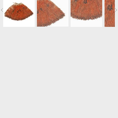
onlinecollection.mkb.ch
bietet Zugriff auf die
Sammlung des MKB.
Links Teilsammlungen
Links zu externen Plattformen mit Teilen der
Sammlung des MKB
Bestandeslisten
Listen mit den Sammlungsbeständen stehen für
Recherchen zur Verfügung.
Publikation
Eigensinn Band 1
Filter
HERKUNFT