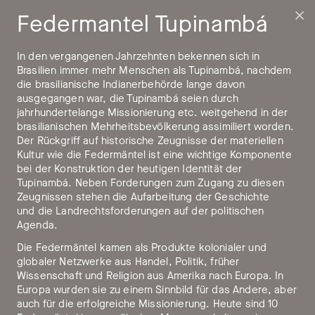
Zur
Zum
Federmantel Tupinambá
Hauptnavigation
Hauptinhalt
springen
springen
In den vergangenen Jahrzehnten bekennen sich in
Brasilien immer mehr Menschen als Tupinambá, nachdem
Sammlung
die brasilianische Indianerbehörde lange davon
ausgegangen war, die Tupinambá seien durch
Die Sammlung des Museum der Kulturen Basel
jahrhundertelange Missionierung etc. weitgehend in der
brasilianischen Mehrheitsbevölkerung assimiliert worden.
(MKB) umfasst über 340’000 Objekte,
Der Rückgriff auf historische Zeugnisse der materiellen
900'000 Fotografien sowie 400 Filme und
Kultur wie die Federmäntel ist eine wichtige Komponente
Tonaufnahmen. Die Sammlungsstrategie hat
bei der Konstruktion der heutigen Identität der
sich stets dem aktuellen Zeitgeschehen
Tupinambá. Neben Forderungen zum Zugang zu diesen
Zeugnissen stehen die Aufarbeitung der Geschichte
angepasst.
und die Landrechtsforderungen auf der politischen
Agenda.
Die Federmäntel kamen als Produkte kolonialer und
Der Sammlungsbestand des MKB geht in seinen
globaler Netzwerke aus Handel, Politik, früher
Ursprüngen auf die Mitte des 19. Jahrhunderts zurück. Mit
Wissenschaft und Religion aus Amerika nach Europa. In
den wertvollen Altamerika-Beständen des
Europa wurden sie zu einem Sinnbild für das Andere, aber
Geschäftsmannes Lukas Vischer kam Basel in den Besitz
auch für die erfolgreiche Missionierung. Heute sind 10