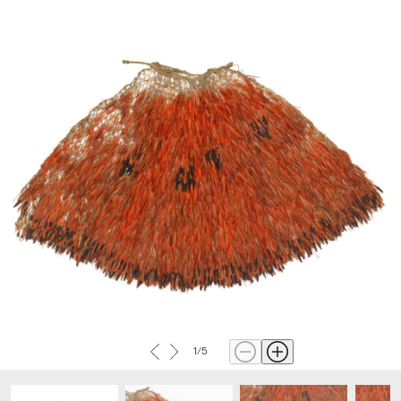
Zunehmend aber beeinflussten zeitgenössische
Entwicklungen und Fragestellungen den Erwerb von
Objekten wie auch die Annahme von Geschenken, Legaten
und Deposita.
Zugriff Sammlungsdatenbank
Die Seite
onlinecollection.mkb.ch
bietet Zugriff auf die
Sammlungsdatenbank des MKB und ermöglicht eine online
Objektrecherche.
Einblick in die Sammlung
Hier auf dieser Seite zeigt das MKB eine kleine Auswahl an
Objekten aus der Sammlung. Diese digitale Präsentation
wird laufend ergänzt:
Sammlungsstrategie
Strategiepapier (PDF)
Sammlungsstrategie MKB
1
/
5
Zugriff Sammlungsdatenbank