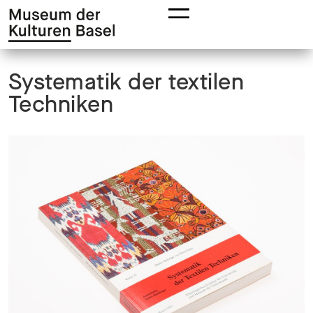
Zur
Zum
Hauptnavigation
Hauptinhalt
springen
springen
Systematik der textilen
Techniken