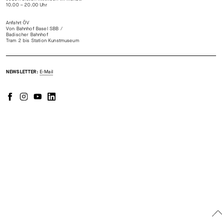
10.00 – 20.00 Uhr
Anfahrt ÖV
Von Bahnhof Basel SBB /
Badischer Bahnhof
Tram 2 bis Station Kunstmuseum
NEWSLETTER:
E-Mail