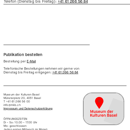
Telefon (Dienstag bis Freitag):
+41 61 266 56 84
Publikation bestellen
Bestellung per
E-Mail
Telefonische Bestellungen nehmen wir gerne von
Dienstag bis Freitag entgegen:
+41 61 266 56 84
Museum der Kulturen Basel
Münsterplatz 20, 4051 Basel
T +41 61 266 56 00
info@mkb.ch
Impressum und Datenschutzerklärung
ÖFFNUNGSZEITEN
Di – So: 10.00 – 17.00 Uhr
Mo: geschlossen
Jeden ersten Mittwoch im Monat: