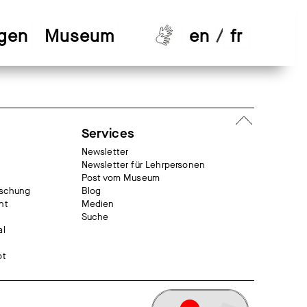
ngen
Museum
en
/
fr
Services
Newsletter
Newsletter für Lehrpersonen
Post vom Museum
rschung
Blog
nt
Medien
Suche
al
ot