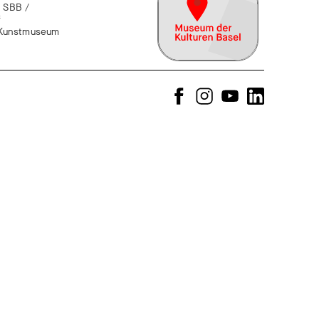
 SBB /
f
n Kunstmuseum