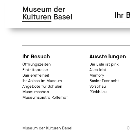
Zur
Zum
Hauptnavigation
Hauptinhalt
Ihr 
springen
springen
Ihr Besuch
Ausstellungen
Öffnungszeiten
Die Eule ist pink
Eintrittspreise
Alles lebt
Barrierefreiheit
Memory
Ihr Anlass im Museum
Basler Fasnacht
Angebote für Schulen
Vorschau
Museumsshop
Rückblick
Museumsbistro Rollerhof
Museum der Kulturen Basel
Ö