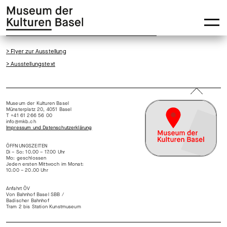
Zur
Zum
Hauptnavigation
Hauptinhalt
springen
springen
> Flyer zur Ausstellung
> Ausstellungstext
Museum der Kulturen Basel
Münsterplatz 20, 4051 Basel
T +41 61 266 56 00
info@mkb.ch
Impressum und Datenschutzerklärung
ÖFFNUNGSZEITEN
Di – So: 10.00 – 17.00 Uhr
Mo: geschlossen
Jeden ersten Mittwoch im Monat:
10.00 – 20.00 Uhr
Anfahrt ÖV
Von Bahnhof Basel SBB /
Badischer Bahnhof
Tram 2 bis Station Kunstmuseum