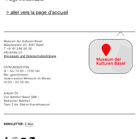
> aller vers la page d'accueil
Museum der Kulturen Basel
Münsterplatz 20, 4051 Basel
T +41 61 266 56 00
info@mkb.ch
Impressum und Datenschutzerklärung
ÖFFNUNGSZEITEN
Di – So: 10.00 – 17.00 Uhr
Mo: geschlossen
Jeden ersten Mittwoch im Monat:
10.00 – 20.00 Uhr
Anfahrt ÖV
Von Bahnhof Basel SBB /
Badischer Bahnhof
Tram 2 bis Station Kunstmuseum
NEWSLETTER:
E-Mail