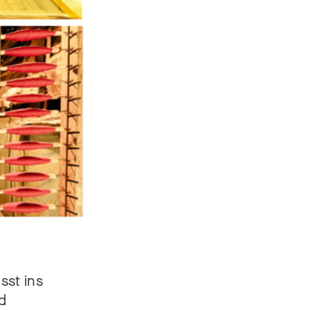
sst ins
d