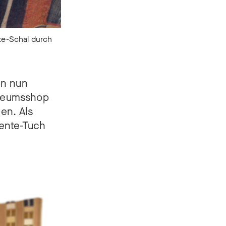
te-Schal durch
en nun
Museumsshop
en. Als
Kente-Tuch