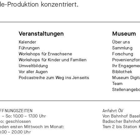
ade-Produktion konzentriert.
Veranstaltungen
Museum
Kalender
Über uns
Führungen
Sammlung
Workshops für Erwachsene
Forschung
Workshops für Kinder und Familien
Provenienzfo
Umweltbildung
Ihr Engageme
Vor aller Augen
Bibliothek
Podcastreihe zum Weg ins Jenseits
Museum Digit
Team
Stellenangeb
FFNUNGSZEITEN
Anfahrt ÖV
i – So: 10.00 – 17.00 Uhr
Von Bahnhof Basel
o: geschlossen
Badischer Bahnho
eden ersten Mittwoch im Monat:
Tram 2 bis Statio
0.00 – 20.00 Uhr