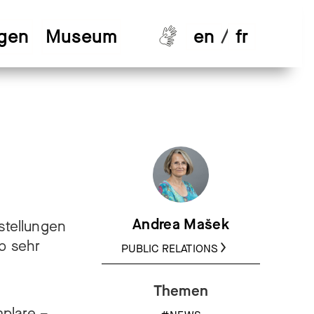
ngen
Museum
en
/
fr
Andrea Mašek
rstellungen
b sehr
PUBLIC RELATIONS
Themen
plare –