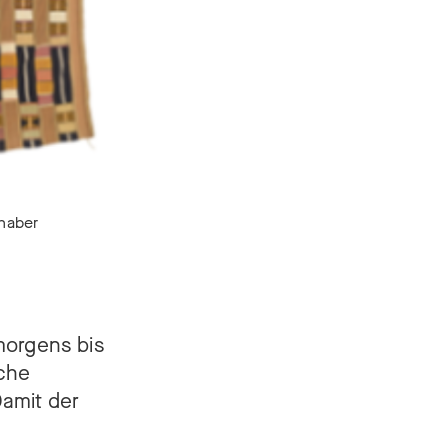
thaber
 morgens bis
iche
Damit der