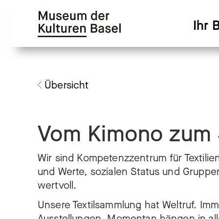
Zur
Zum
Hauptnavigation
Hauptinhalt
Ihr 
springen
springen
Übersicht
Vom Kimono zum 
Wir sind Kompetenzzentrum für Textilien 
und Werte, sozialen Status und Gruppe
wertvoll.
Unsere Textilsammlung hat Weltruf. Im
Ausstellungen. Momentan hängen in al