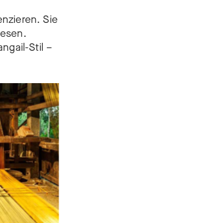
enzieren. Sie
iesen.
gail-Stil –