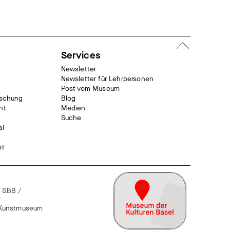
Services
Newsletter
Newsletter für Lehrpersonen
Post vom Museum
rschung
Blog
nt
Medien
Suche
al
ot
 SBB /
f
n Kunstmuseum