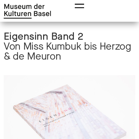
Zur
Zum
Hauptnavigation
Hauptinhalt
springen
springen
Eigensinn Band 2
Von Miss Kumbuk bis Herzog
& de Meuron