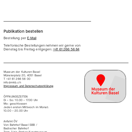
Publikation bestellen
Bestellung per
E-Mail
Telefonische Bestellungen nehmen wir gerne von
Dienstag bis Freitag entgegen:
+41 61 266 56 84
Museum der Kulturen Basel
Münsterplatz 20, 4051 Basel
T +41 61 266 56 00
info@mkb.ch
Impressum und Datenschutzerklärung
ÖFFNUNGSZEITEN
Di – So: 10.00 – 17.00 Uhr
Mo: geschlossen
Jeden ersten Mittwoch im Monat:
10.00 – 20.00 Uhr
Anfahrt ÖV
Von Bahnhof Basel SBB /
Badischer Bahnhof
Tram 2 bis Station Kunstmuseum