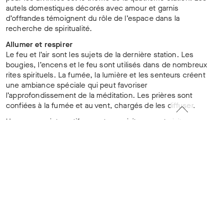
autels domestiques décorés avec amour et garnis
d’offrandes témoignent du rôle de l’espace dans la
recherche de spiritualité.
Allumer et respirer
Le feu et l’air sont les sujets de la dernière station. Les
bougies, l’encens et le feu sont utilisés dans de nombreux
rites spirituels. La fumée, la lumière et les senteurs créent
une ambiance spéciale qui peut favoriser
l’approfondissement de la méditation. Les prières sont
confiées à la fumée et au vent, chargés de les diffuser.
Un parcours interactif permet aux visiteuses et visiteurs
d’essayer différents aspects, comme la position des mains.
Des applications pour téléphone portable peuvent aussi
faire accéder à d’autres sphères. Le « parcours de Noël »
invite également à réfléchir à ses propres traditions et à sa
spiritualité.