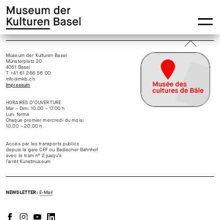
Zur
Skip
Hauptnavigation
to
springen
main
content
Museum der Kulturen Basel
Münsterplatz 20
4051 Basel
T +41 61 266 56 00
info@mkb.ch
Impressum
HORAIRES D'OUVERTURE
Mar – Dim: 10.00 – 17.00 h
Lun: fermé
Chaque premier mercredi du mois:
10.00 – 20.00 h
Accès par les transports publics
depuis la gare CFF ou Badischer Bahnhof
avec le tram n° 2 jusqu’à
l’arrêt Kunstmuseum
NEWSLETTER:
E-Mail