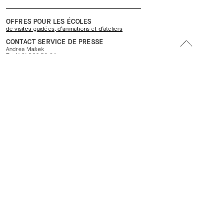
OFFRES POUR LES ÉCOLES
de visites guidées, d’animations et d’ateliers
CONTACT SERVICE DE PRESSE
Andrea Mašek
T +41 61 266 56 34
andrea.
masek@bs.
ch
matériel médiatique
24 avril 2026 – 24 janvier 2027
La chouette est
Jusqu’au 7 juillet 2024
Expositi
rose
Memory
Le ca
Bâle