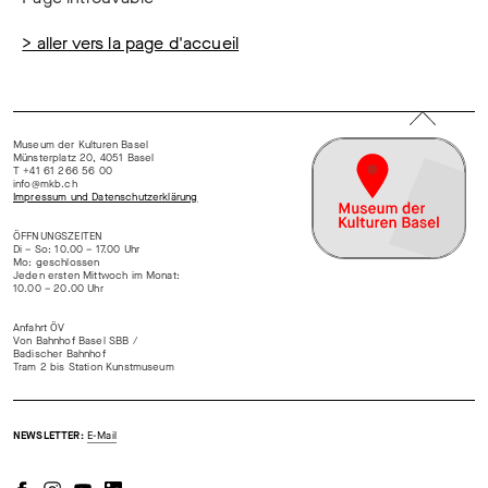
> aller vers la page d'accueil
Museum der Kulturen Basel
Münsterplatz 20, 4051 Basel
T +41 61 266 56 00
info@mkb.ch
Impressum und Datenschutzerklärung
ÖFFNUNGSZEITEN
Di – So: 10.00 – 17.00 Uhr
Mo: geschlossen
Jeden ersten Mittwoch im Monat:
10.00 – 20.00 Uhr
Anfahrt ÖV
Von Bahnhof Basel SBB /
Badischer Bahnhof
Tram 2 bis Station Kunstmuseum
NEWSLETTER:
E-Mail