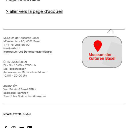
> aller vers la page d'accueil
Museum der Kulturen Basel
Münsterplatz 20, 4051 Basel
T +41 61 266 56 00
info@mkb.ch
Impressum und Datenschutzerklärung
ÖFFNUNGSZEITEN
Di – So: 10.00 – 17.00 Uhr
Mo: geschlossen
Jeden ersten Mittwoch im Monat:
10.00 – 20.00 Uhr
Anfahrt ÖV
Von Bahnhof Basel SBB /
Badischer Bahnhof
Tram 2 bis Station Kunstmuseum
NEWSLETTER:
E-Mail